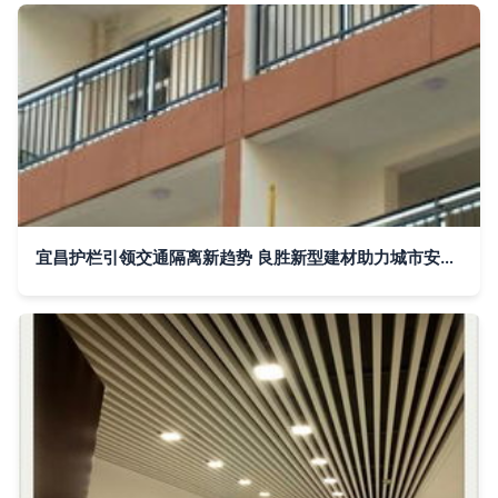
宜昌护栏引领交通隔离新趋势 良胜新型建材助力城市安全与美观兼备